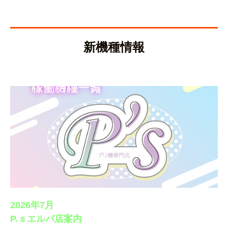
新機種情報
2026年7月
P.ｓエルパ店案内