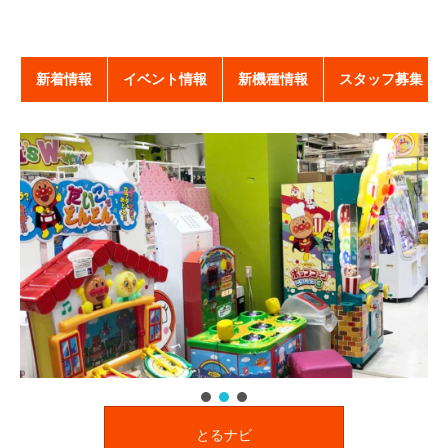
新着情報
イベント情報
新機種情報
スタッフ募集
とるナビ