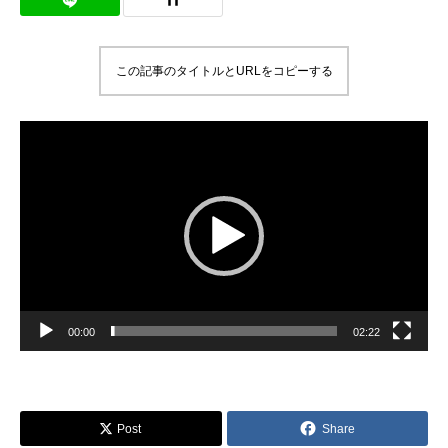
この記事のタイトルとURLをコピーする
動
画
プ
レ
ー
ヤ
ー
00:00
02:22
Post
Share