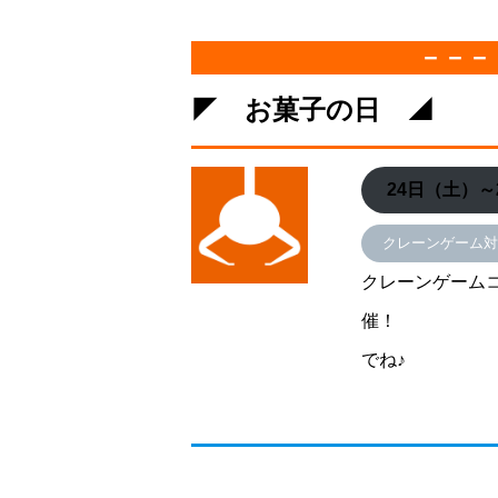
－－－
◤ お菓子の日 ◢
24日（土）～
クレーンゲーム対
クレーンゲーム
催！
でね♪