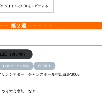
事のタイトルとURLをコピーする
－－
第２週
－－－－－
12日（月／祝）
LINEクーポン配布
終日開催
リンシアター チャンスボール排出orJP3000
枚
 つり大会増加 など！