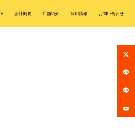
ME
会社概要
店舗紹介
採用情報
お問い合わせ